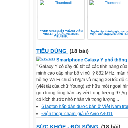
CODE SINH NHẬT THÀNH VIÊN
Tuyển tập thành ngữ, tục 
VIOLET VÀ CÁC WEBSITE
Việt - Anh (Nguyễn Đình Hù
TIÊU BIỂU
TIÊU DÙNG
(18 bài)
Smartphone Galaxy Y phổ thôn
" Galaxy Y có đầy đủ tất cả các tính năng của
minh cao cấp như bộ vi xử lý 832 MHz, màn 
hỗ trợ Wi-Fi chuẩn b/g/n và mạng 3G tốc độ c
(viết tắt của chữ Young) sở hữu một ngoại h
gọn trong lòng bàn tay với trọng lượng 97,5g
có kích thước nhỏ nhắn và trọng lượng...
6 laptop hấp dẫn được bán ở Việt Nam tro
Điện thoại 'chạm' giá rẻ Avio A4011
SỨC KHỎE - ĐỜI SỐNG
(18 bài)