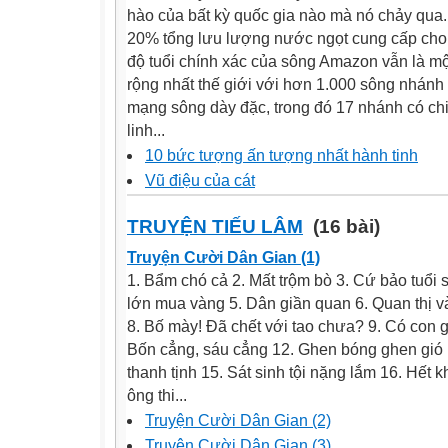
hào của bất kỳ quốc gia nào mà nó chảy qu
20% tổng lưu lượng nước ngọt cung cấp cho
độ tuổi chính xác của sông Amazon vẫn là mộ
rộng nhất thế giới với hơn 1.000 sông nhánh
mạng sông dày đặc, trong đó 17 nhánh có c
linh...
10 bức tượng ấn tượng nhất hành tinh
Vũ điệu của cát
TRUYỆN TIẾU LÂM
(16 bài)
Truyện Cười Dân Gian (1)
1. Bẩm chó cả 2. Mất trộm bò 3. Cứ bảo tuổi
lớn mua vàng 5. Dân giần quan 6. Quan thị v
8. Bố mày! Ðã chết với tao chưa? 9. Có con g
Bốn cẳng, sáu cẳng 12. Ghen bóng ghen gió 
thanh tịnh 15. Sát sinh tội nặng lắm 16. Hết
ông thi...
Truyện Cười Dân Gian (2)
Truyện Cười Dân Gian (3)