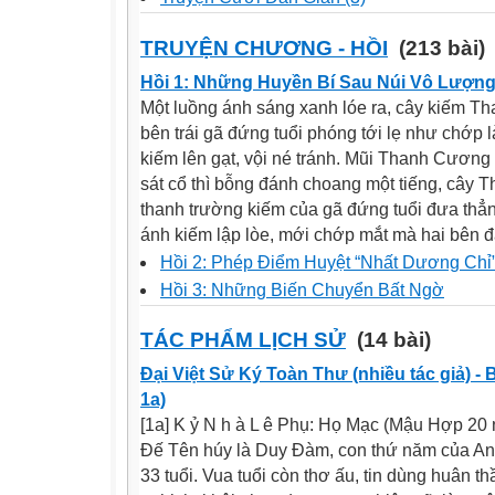
TRUYỆN CHƯƠNG - HỒI
(213 bài)
Hồi 1: Những Huyền Bí Sau Núi Vô Lượn
Một luồng ánh sáng xanh lóe ra, cây kiếm 
bên trái gã đứng tuổi phóng tới lẹ như chớp
kiếm lên gạt, vội né tránh. Mũi Thanh Cương 
sát cổ thì bỗng đánh choang một tiếng, câ
thanh trường kiếm của gã đứng tuổi đưa thẳn
ánh kiếm lập lòe, mới chớp mắt mà hai bên đã
Hồi 2: Phép Ðiểm Huyệt “Nhất Dương Chỉ
Hồi 3: Những Biến Chuyển Bất Ngờ
TÁC PHẨM LỊCH SỬ
(14 bài)
Đại Việt Sử Ký Toàn Thư (nhiều tác giả) -
1a)
[1a] K ỷ N h à L ê Phụ: Họ Mạc (Mậu Hợp 2
Đế Tên húy là Duy Đàm, con thứ năm của Anh
33 tuổi. Vua tuổi còn thơ ấu, tin dùng huân 