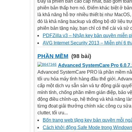
Đây là phiên bản cao cấp nhất, bao gồm toàn
phiên bản thấp hơn nó. Điểm khác biệt ở bản
là khả năng hỗ trợ nhiều thiết bị như MacOS
đó là khả năng backup và đồng bộ dữ liệu trự
phiên bản tặng này, bạn chỉ có thể cài và sử d
PDFZilla v3 – Nhận key bản quyền miễn p
AVG Internet Security 2013 – Miễn phí 6 t
PHẦN MỀM
(98 bài)
Advanced SystemCare Pro 6.0.7.
Advanced SystemCare PRO là phần mềm nằm
tối ưu hóa máy tình hàng đầu thế giới. Ad
cấp một dịch vụ sẵn sàn và tự động giải quy
mính tính, chống phần mềm gián điệp, bảo vệ 
động điều chỉnh-up, hệ thống và khả năng l
từng đoạt giải thưởng chính xác công cụ sửa 
clutter, tối ưu...
Bốn trang web tặng key bản quyền mỗi ngà
Cách khởi động Safe Mode trong Windows