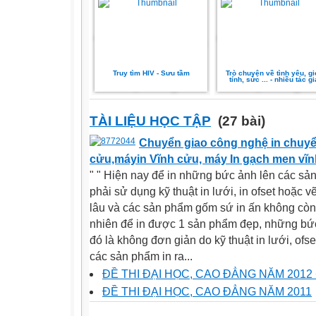
Truy tìm HIV - Sưu tầm
Trò chuyện về tình yêu, gi
tính, sức ... - nhiều tác gi
TÀI LIỆU HỌC TẬP
(27 bài)
Chuyển giao công nghệ in chuyển
cửu,máyin Vĩnh cửu, máy In gạch men vĩn
" " Hiện nay để in những bức ảnh lên các sả
phải sử dụng kỹ thuật in lưới, in ofset hoặc vẽ
lâu và các sản phẩm gốm sứ in ấn không còn 
nhiên để in được 1 sản phẩm đẹp, những bức 
đó là không đơn giản do kỹ thuật in lưới, ofse
các sản phẩm in ra...
ĐỀ THI ĐẠI HỌC, CAO ĐẲNG NĂM 2012
ĐỀ THI ĐẠI HỌC, CAO ĐẲNG NĂM 2011