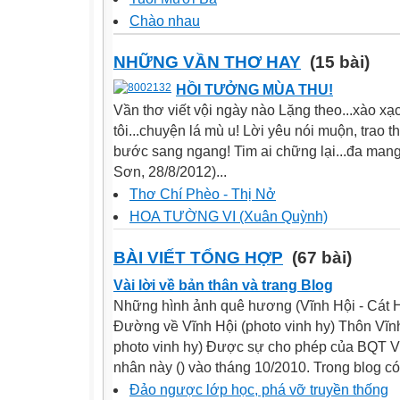
Chào nhau
NHỮNG VẦN THƠ HAY
(15 bài)
HỒI TƯỞNG MÙA THU!
Vần thơ viết vội ngày nào Lặng theo...xào xạc
tôi...chuyện lá mù u! Lời yêu nói muộn, trao t
bước sang ngang! Tim ai chững lại...đa man
Sơn, 28/8/2012)...
Thơ Chí Phèo - Thị Nở
HOA TƯỜNG VI (Xuân Quỳnh)
BÀI VIẾT TỔNG HỢP
(67 bài)
Vài lời về bản thân và trang Blog
Những hình ảnh quê hương (Vĩnh Hội - Cát Hả
Đường về Vĩnh Hội (photo vinh hy) Thôn Vĩnh
photo vinh hy) Được sự cho phép của BQT Vio
nhân này () vào tháng 10/2010. Trong blog có.
Đảo ngược lớp học, phá vỡ truyền thống