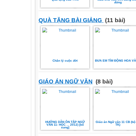
đứng
QUÀ TẶNG BÀI GIẢNG
(11 bài)
Chân lý cuộc đời
ĐƯA EM TÌM ĐỘNG HOA V
GIÁO ÁN NGỮ VĂN
(8 bài)
HƯỚNG DẪN ÔN TẬP NGỮ
Giáo án Ngữ văn 11 CB (bộ 
VĂN 11- HỌC ... 2012) [bổ
TK)
sung]