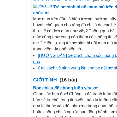
Trẻ sơ sinh bị nổi mụn mủ trên
chữa trị
Mọc mụn trên đầu là hiện tượng thường thấy 
huynh chủ quan cho rằng đó chỉ là do các bé
thực tế có đơn giản như vậy? Thông qua bài v
mắc cũng như cung cấp thêm các thông tin v
mẹ. " Hiện tượng trẻ sơ sinh bị nổi mụn mủ tr
trạng viêm da phổ biến có...
[HƯỚNG DẪN] 5+ Cách chăm sóc móng tay 
nhà
Các cách vệ sinh vùng kín cho bé gái sơ 
GIỚI TÍNH
(16 bài)
Độc chiêu để chồng luôn yêu vợ
Chào các bạn đọc! Chúng ta đã tranh luận rấ
hảo sẽ tự chủ trong tình yêu, nào là không cầ
quá lệ thuộc vào đối phương trong quan hệ hô
hoặc chồng chỉ là người bạn đồng hành tạm 