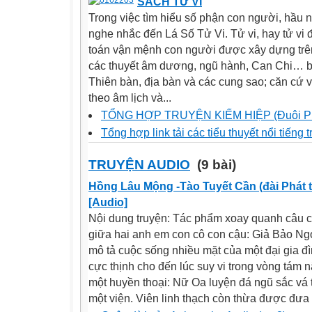
SÁCH TỬ VI
Trong việc tìm hiểu số phận con người, hầu 
nghe nhắc đến Lá Số Tử Vi. Tử vi, hay tử vi đ
toán vận mệnh con người được xây dựng trên 
các thuyết âm dương, ngũ hành, Can Chi… bằn
Thiên bàn, địa bàn và các cung sao; căn cứ v
theo âm lịch và...
TỔNG HỢP TRUYỆN KIẾM HIỆP (Đuôi 
Tổng hợp link tải các tiểu thuyết nổi tiếng t
TRUYỆN AUDIO
(9 bài)
Hồng Lâu Mộng -Tào Tuyết Cần (đài Phát 
[Audio]
Nội dung truyện: Tác phẩm xoay quanh câu ch
giữa hai anh em con cô con cậu: Giả Bảo Ng
mô tả cuộc sống nhiều mặt của một đại gia đì
cực thịnh cho đến lúc suy vi trong vòng tám
một huyền thoại: Nữ Oa luyện đá ngũ sắc vá 
một viện. Viên linh thạch còn thừa được đưa 