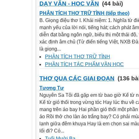
DẠY VĂN - HỌC VĂN
(44 bài)
PHÂN TÍCH THƠ TRỮ TÌNH (tiếp theo)
B. Giọng điệu thơ I. Khái niệm: 1. Nghĩa từ đi
mạnh yếu của lời nói, tiếng hát; cách phát 
diễn đạt bằng ngôn ngữ, biểu thị một thái độ,
xác định âm chủ (Từ điển tiếng Việt, NXB Đà
là giọng...
PHÂN TÍCH THƠ TRỮ TÌNH
PHÂN TÍCH TÁC PHẨM VĂN HỌC
THƠ QUA CÁC GIAI ĐOẠN
(136 bài
Tương Tư
Nguyên Sa Tôi đã gặp em từ bao giờ Kể từ 
Kể từ gió thổi trong vừng tóc Hay lúc thu về
mang trên áo bay Hai phần gió thổi một phần
áo Rồi thở cho làn áo trắng bay? Có phải mù
lạnh giữa đêm khuya Hay là em chọn sai mà
lối đi? Có...
Tuổi Mười Ba