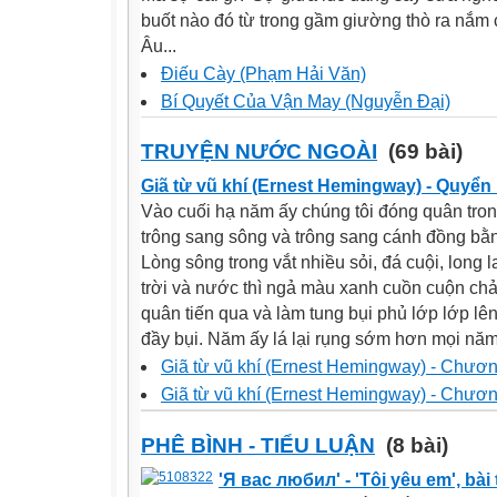
buốt nào đó từ trong gầm giường thò ra nắm ch
Âu...
Điếu Cày (Phạm Hải Văn)
Bí Quyết Của Vận May (Nguyễn Đại)
TRUYỆN NƯỚC NGOÀI
(69 bài)
Giã từ vũ khí (Ernest Hemingway) - Quyển
Vào cuối hạ năm ấy chúng tôi đóng quân tron
trông sang sông và trông sang cánh đồng bằn
Lòng sông trong vắt nhiều sỏi, đá cuội, long
trời và nước thì ngả màu xanh cuồn cuộn ch
quân tiến qua và làm tung bụi phủ lớp lớp l
đầy bụi. Năm ấy lá lại rụng sớm hơn mọi năm,
Giã từ vũ khí (Ernest Hemingway) - Chươ
Giã từ vũ khí (Ernest Hemingway) - Chươ
PHÊ BÌNH - TIỂU LUẬN
(8 bài)
'Я вас любил' - 'Tôi yêu em', bà