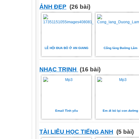
ẢNH ĐẸP
(26 bài)
LỄ HỘI ĐUA BÒ Ở AN GIANG
Cổng làng Đường Lâm
NHẠC TRỊNH
(16 bài)
Email Tình yêu
Em đi bỏ lại con đường
TÀI LIỆU HỌC TIẾNG ANH
(5 bài)