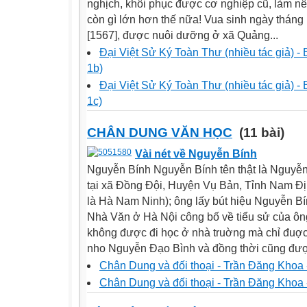
nghịch, khôi phục được cơ nghiệp cũ, làm nê
còn gì lớn hơn thế nữa! Vua sinh ngày tháng
[1567], được nuôi dưỡng ở xã Quảng...
Đại Việt Sử Ký Toàn Thư (nhiều tác giả) -
1b)
Đại Việt Sử Ký Toàn Thư (nhiều tác giả) -
1c)
CHÂN DUNG VĂN HỌC
(11 bài)
Vài nét về Nguyễn Bính
Nguyễn Bính Nguyễn Bính tên thật là Nguyễn
tại xã Đồng Đội, Huyện Vụ Bản, Tỉnh Nam Địn
là Hà Nam Ninh); ông lấy bút hiệu Nguyễn Bí
Nhà Văn ở Hà Nội công bố về tiểu sử của ô
không được đi học ở nhà truờng mà chỉ đuợc
nho Nguyễn Đạo Bình và đồng thời cũng được
Chân Dung và đối thoại - Trần Đăng Khoa 
Chân Dung và đối thoại - Trần Đăng Khoa 