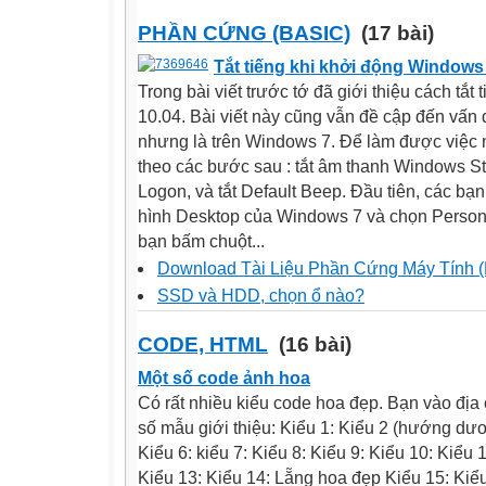
PHẦN CỨNG (BASIC)
(17 bài)
Tắt tiếng khi khởi động Windows
Trong bài viết trước tớ đã giới thiệu cách tắt
10.04. Bài viết này cũng vẫn đề cập đến vấn 
nhưng là trên Windows 7. Để làm được việc 
theo các bước sau : tắt âm thanh Windows St
Logon, và tắt Default Beep. Đầu tiên, các bạ
hình Desktop của Windows 7 và chọn Persona
bạn bấm chuột...
Download Tài Liệu Phần Cứng Máy Tính (Li
SSD và HDD, chọn ổ nào?
CODE, HTML
(16 bài)
Một số code ảnh hoa
Có rất nhiều kiểu code hoa đẹp. Bạn vào địa 
số mẫu giới thiệu: Kiểu 1: Kiểu 2 (hướng dươ
Kiểu 6: kiểu 7: Kiểu 8: Kiểu 9: Kiểu 10: Kiểu
Kiểu 13: Kiểu 14: Lẵng hoa đẹp Kiểu 15: Kiểu