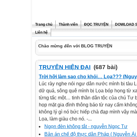
Trang chủ
Thành viên
ĐỌC TRUYỆN
DOWLOAD 
Liên hệ
Chào mừng đến với BLOG TRUYỆN
TRUYỆN HIỆN ĐẠI
(687 bài)
Trời hỡi làm sao cho khỏi… Lọa??? (Ngu
Lúc rày nghe nói ngư dân nước mình bị tàu L
dữ quá, sông quê mình bị Lọa bóp họng từ xa
từng tấc một… tinh thần dân tộc của chú Tư b
họp mặt gia đình thông báo từ nay cấm khôn
không lý gì nó bức hiếp chà đạp mình vậy m
Lọa, làm giàu cho nó. -...
Ngọn đèn không tắt - nguyễn Ngọc Tư
Bản án chế độ thực dân Pháp ( Nguyễn Ái 