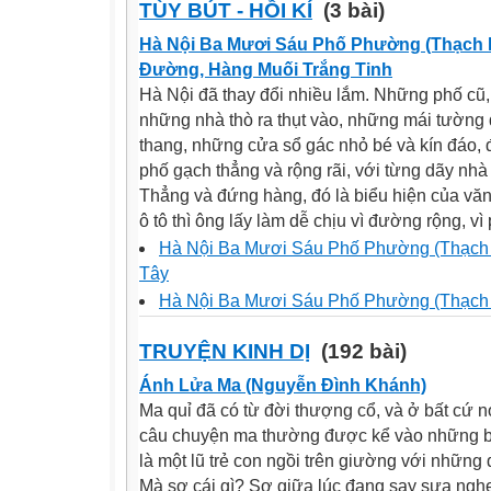
TÙY BÚT - HỒI KÍ
(3 bài)
Hà Nội Ba Mươi Sáu Phố Phường (Thạch
Đường, Hàng Muối Trắng Tinh
Hà Nội đã thay đổi nhiều lắm. Những phố cũ,
những nhà thò ra thụt vào, những mái tường
thang, những cửa sổ gác nhỏ bé và kín đáo
phố gạch thẳng và rộng rãi, với từng dãy nh
Thẳng và đứng hàng, đó là biểu hiện của văn
ô tô thì ông lấy làm dễ chịu vì đường rộng, vì 
Hà Nội Ba Mươi Sáu Phố Phường (Thạc
Tây
Hà Nội Ba Mươi Sáu Phố Phường (Thạc
TRUYỆN KINH DỊ
(192 bài)
Ánh Lửa Ma (Nguyễn Đình Khánh)
Ma quỉ đã có từ đời thượng cổ, và ở bất cứ n
câu chuyện ma thường được kể vào những buổ
là một lũ trẻ con ngồi trên giường với những đ
Mà sợ cái gì? Sợ giữa lúc đang say sưa nghe