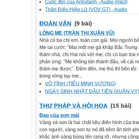
Cuôc đời của Anhxtanh - Audio (mp3)
Thần Điêu Hiệp Lữ (VOV GT) - Audio
ĐOẢN VĂN
(9 bài)
LÒNG MẸ (TRẦN THỊ XUÂN VŨ)
Nhà có ba chị em, toàn con gái. Mọi người bả
Mẹ lại cười: ''Mai mốt mẹ gả khắp Bắc Trung 
thăm nhà, chị Hai nói với mẹ: chị có bạn trai
phản ứng: ''Mẹ không tán thành đâu, về cái n
thăm mẹ được''. Đêm đến, mẹ thủ thỉ bên tôi:
trong vòng tay mẹ...
VÔ TÌNH (TIỂU MINH VƯƠNG)
NGÀY SINH NHẬT ĐẦU TIÊN (XUÂN VY
THƯ PHÁP VÀ HỘI HỌA
(15 bài)
Đạo của sơn mài
Vàng và son là hai chất liệu điển hình của tr
con người, vàng son tự nó đã tiềm ẩn tính p
khắc ánh sáng bùng lên rạng rỡ, nhưng cũn