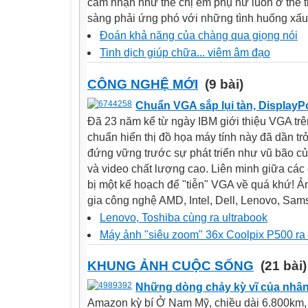
cảm nhận như thể chị em phụ nữ luôn ở thế t
sàng phải ứng phó với những tình huống xấu 
Đoán khả năng của chàng qua giọng nói
Tinh dịch giúp chữa... viêm âm đạo
CÔNG NGHỆ MỚI
(9 bài)
Chuẩn VGA sắp lụi tàn, DisplayPo
Đã 23 năm kể từ ngày IBM giới thiệu VGA trê
chuẩn hiển thị đồ họa máy tính này đã dần tr
đứng vững trước sự phát triển như vũ bão củ
và video chất lượng cao. Liên minh giữa các
bị một kế hoạch để "tiễn" VGA về quá khứ! Ản
gia công nghệ AMD, Intel, Dell, Lenovo, Sams
Lenovo, Toshiba cùng ra ultrabook
Máy ảnh "siêu zoom" 36x Coolpix P500 ra
KHUNG ẢNH CUỘC SỐNG
(21 bài)
Những dòng chảy kỳ vĩ của nhân
Amazon kỳ bí Ở Nam Mỹ, chiều dài 6.800km,