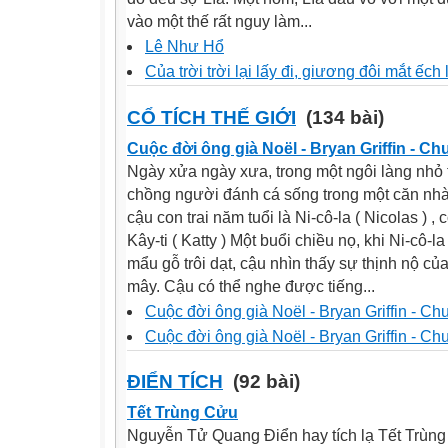
vào một thế rất nguy làm...
Lê Như Hổ
Của trời trời lại lấy đi, giương đôi mắt ếch
CỔ TÍCH THẾ GIỚI
(134 bài)
Cuộc đời ông già Noël - Bryan Griffin - C
Ngày xửa ngày xưa, trong một ngôi làng nhỏ t
chồng người đánh cá sống trong một căn nhà
cậu con trai năm tuổi là Ni-cô-la ( Nicolas ) 
Kây-ti ( Katty ) Một buổi chiều nọ, khi Ni-cô-
mẩu gỗ trôi dạt, cậu nhìn thấy sự thịnh nộ c
mây. Cậu có thể nghe được tiếng...
Cuộc đời ông già Noël - Bryan Griffin - C
Cuộc đời ông già Noël - Bryan Griffin - C
ĐIỂN TÍCH
(92 bài)
Tết Trùng Cửu
Nguyễn Tử Quang Điển hay tích lạ Tết Trùn