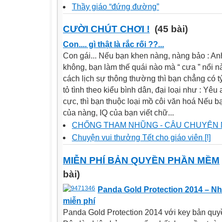
Thầy giáo “đứng đường”
CƯỜI CHÚT CHƠI !
(45 bài)
Con.... gì thật là rắc rối ??...
Con gái... Nếu bạn khen nàng, nàng bảo : A
không, bạn làm thế quái nào mà “ cưa ” nổi n
cách lịch sự thông thường thì bạn chẳng có 
tỏ tình theo kiểu bình dân, đại loại như : Yêu 
cực, thì bạn thuộc loại mồ côi văn hoá Nếu b
của nàng, IQ của bạn viết chữ...
CHỐNG THAM NHŨNG - CÂU CHUYỆN M
Chuyện vui thưởng Tết cho giáo viên [!]
MIỄN PHÍ BẢN QUYỀN PHẦN MỀM
bài)
Panda Gold Protection 2014 – N
miễn phí
Panda Gold Protection 2014 với key bản quy