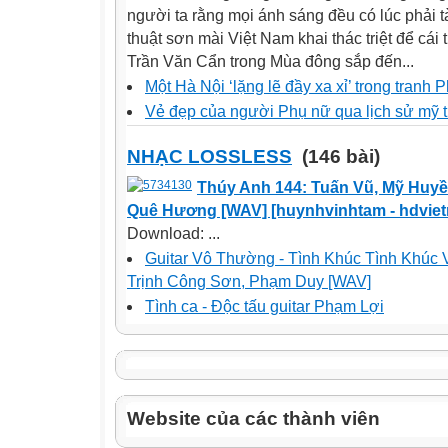
người ta rằng mọi ánh sáng đều có lúc phải 
thuật sơn mài Việt Nam khai thác triệt để cái
Trần Văn Cẩn trong Mùa đông sắp đến...
Một Hà Nội ‘lặng lẽ đầy xa xỉ’ trong tranh P
Vẻ đẹp của người Phụ nữ qua lịch sử mỹ th
NHẠC LOSSLESS
(146 bài)
Thúy Anh 144: Tuấn Vũ, Mỹ Huyề
Quê Hương [WAV] [huynhvinhtam - hdvie
Download: ...
Guitar Vô Thường - Tình Khúc Tình Khúc
Trịnh Công Sơn, Phạm Duy [WAV]
Tình ca - Độc tấu guitar Phạm Lợi
Website của các thành viên