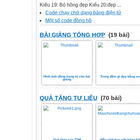
Kiểu 19: Bó hồng đẹp Kiểu 20:đẹp ...
Code chạy chữ dạng bảng điện tử
Một số code đồng hồ
BÀI GIẢNG TỔNG HỢP
(19 bài)
Hình ảnh động trang trí cho bài
Trong đầm gì đẹp bằng se
giảng
QUÀ TẶNG TƯ LIỆU
(70 bài)
Quà tặng của TVM
Mẫu chữ hoa viết bảng ki