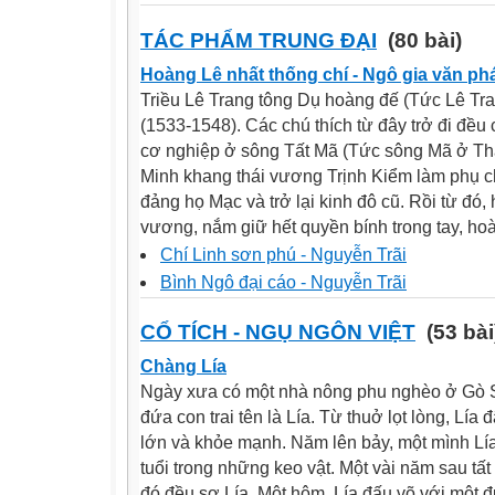
TÁC PHẨM TRUNG ĐẠI
(80 bài)
Hoàng Lê nhất thống chí - Ngô gia văn phá
Triều Lê Trang tông Dụ hoàng đế (Tức Lê Tra
(1533-1548). Các chú thích từ đây trở đi đều
cơ nghiệp ở sông Tất Mã (Tức sông Mã ở Th
Minh khang thái vương Trịnh Kiểm làm phụ c
đảng họ Mạc và trở lại kinh đô cũ. Rồi từ đó, 
vương, nắm giữ hết quyền bính trong tay, hoà
Chí Linh sơn phú - Nguyễn Trãi
Bình Ngô đại cáo - Nguyễn Trãi
CỔ TÍCH - NGỤ NGÔN VIỆT
(53 bài
Chàng Lía
Ngày xưa có một nhà nông phu nghèo ở Gò Sặ
đứa con trai tên là Lía. Từ thuở lọt lòng, Lí
lớn và khỏe mạnh. Năm lên bảy, một mình Lía
tuổi trong những keo vật. Một vài năm sau tấ
đó đều sợ Lía. Một hôm, Lía đấu võ với một đứ