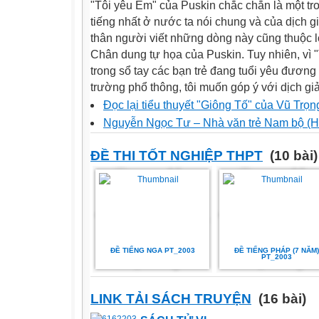
"Tôi yêu Em" của Puskin chắc chắn là một tr
tiếng nhất ở nước ta nói chung và của dịch g
thân người viết những dòng này cũng thuộc lòn
Chân dung tự họa của Puskin. Tuy nhiên, vì "
trong sổ tay các bạn trẻ đang tuổi yêu đươn
trường phổ thông, tôi muốn góp ý với dịch giả
Đọc lại tiểu thuyết "Giông Tố" của Vũ Trọ
Nguyễn Ngọc Tư – Nhà văn trẻ Nam bộ (H
ĐỀ THI TỐT NGHIỆP THPT
(10 bài)
ĐỀ TIẾNG NGA PT_2003
ĐỀ TIẾNG PHÁP (7 NĂM)
PT_2003
LINK TẢI SÁCH TRUYỆN
(16 bài)