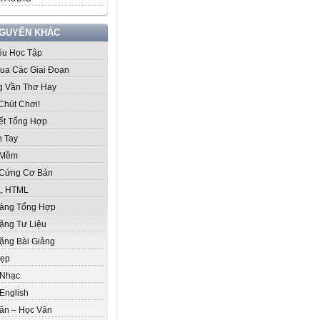
NGUYÊN KHÁC
iệu Học Tập
ua Các Giai Đoạn
 Vần Thơ Hay
Chút Chơi!
iết Tổng Hợp
 Tay
 Mềm
Cứng Cơ Bản
, HTML
iảng Tổng Hợp
ặng Tư Liệu
ặng Bài Giảng
Đẹp
 Nhạc
English
ăn – Học Văn