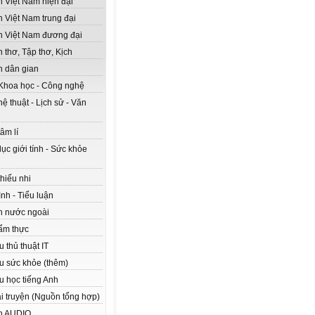
n Việt Nam hiện đại
n Việt Nam trung đại
n Việt Nam đương đại
 thơ, Tập thơ, Kịch
n dân gian
Khoa học - Công nghệ
ệ thuật - Lịch sử - Văn
âm lí
ục giới tính - Sức khỏe
hiếu nhi
nh - Tiểu luận
n nước ngoài
ẩm thực
ệu thủ thuật IT
ệu sức khỏe (thêm)
ệu học tiếng Anh
ải truyện (Nguồn tổng hợp)
n AUDIO