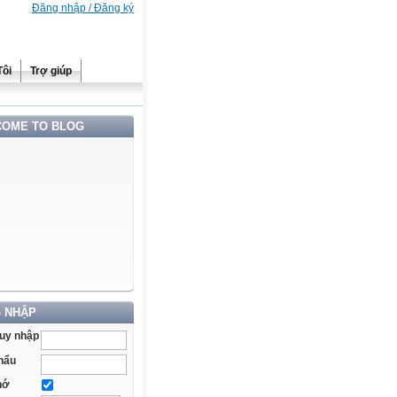
Đăng nhập / Đăng ký
Tôi
Trợ giúp
OME TO BLOG
 NHẬP
ruy nhập
hẩu
hớ