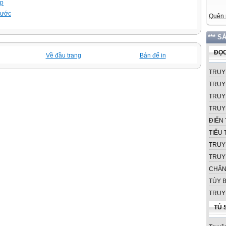
ập
trước
Quên 
*** S
ĐỌC
Về đầu trang
Bản để in
TRUY
TRUY
TRUY
TRUY
ĐIỂN 
TIỂU
TRUY
TRUY
CHÂN
TÙY B
TRUY
TỦ 