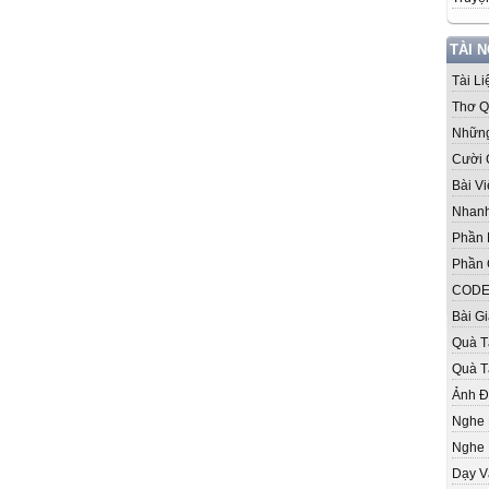
TÀI 
Tài L
Thơ Q
Những
Cười 
Bài V
Nhanh
Phần
Phần 
CODE
Bài G
Quà T
Quà T
Ảnh 
Nghe
Nghe 
Dạy V