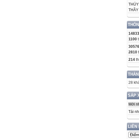
THÚY
THẦY 
THỐN
1483
1100
t
3057
2810
214
th
THÀN
28 khá
SẮP 
Mới n
Tải nh
LIÊN