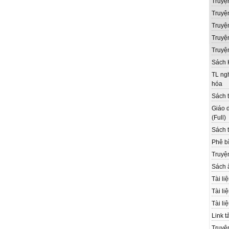
Truyệ
Truyệ
Truyệ
Truyện
Truyệ
Sách 
TL ngh
hóa
Sách t
Giáo d
(Full)
Sách t
Phê bì
Truyệ
Sách 
Tài li
Tài li
Tài li
Link t
Truyệ