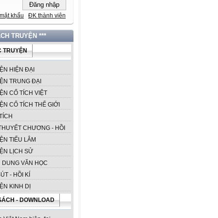
mật khẩu
ĐK thành viên
ÁCH TRUYỆN ***
 TRUYỆN
ỆN HIỆN ĐẠI
ỆN TRUNG ĐẠI
ỆN CỔ TÍCH VIỆT
ỆN CỔ TÍCH THẾ GIỚI
TÍCH
 THUYẾT CHƯƠNG - HỒI
ỆN TIẾU LÂM
ỆN LỊCH SỬ
 DUNG VĂN HỌC
ÚT - HỒI KÍ
ỆN KINH DỊ
SÁCH - DOWNLOAD