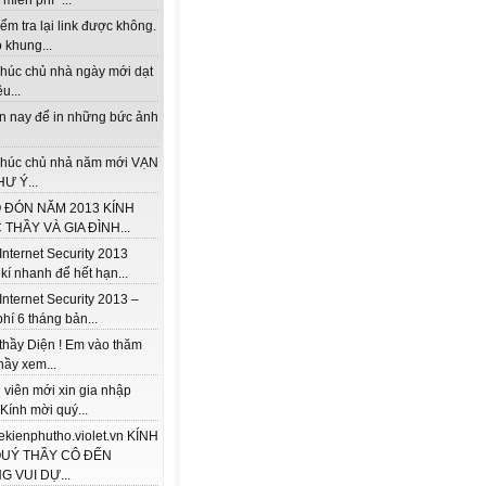
miễn phí "...
ểm tra lại link được không.
 khung...
húc chủ nhà ngày mới dạt
u...
ện nay để in những bức ảnh
húc chủ nhả năm mới VẠN
Ư Ý...
 ĐÓN NĂM 2013 KÍNH
THẦY VÀ GIA ĐÌNH...
Internet Security 2013
kí nhanh để hết hạn...
Internet Security 2013 –
hí 6 tháng bản...
thầy Diện ! Em vào thăm
hầy xem...
 viên mới xin gia nhập
 Kính mời quý...
/lekienphutho.violet.vn KÍNH
QUÝ THẦY CÔ ĐẾN
 VUI DỰ...