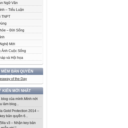
Án Ngữ Văn
ình – Tiểu Luận
i TNPT
Dùng
hỏe – Đời Sống
ính
Nghệ Mới
 Ảnh Cuộc Sống
háp và Hội họa
 MỀM BẢN QUYỀN
 PHÍ HÀNG NGÀY
Ý KIẾN MỚI NHẤT
à blog của mình.Mình nới
u làm blog...
da Gold Protection 2014 –
key bản quyền 6...
Zilla v3 – Nhận key bản