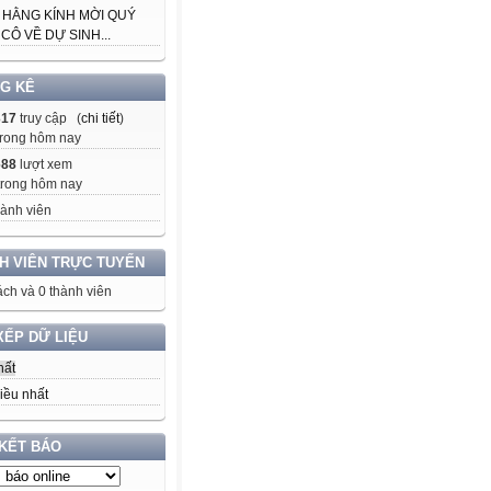
 HẰNG KÍNH MỜI QUÝ
CÔ VỀ DỰ SINH...
G KÊ
317
truy cập (
chi tiết
)
rong hôm nay
688
lượt xem
trong hôm nay
ành viên
H VIÊN TRỰC TUYẾN
ch và 0 thành viên
XẾP DỮ LIỆU
hất
iều nhất
 KẾT BÁO