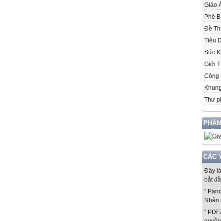
Giáo 
Phê B
Đề Th
Tiêu 
Sức K
Giới T
Công 
Khung
Thư p
PHẦN
MIỄN
CÁC 
Đây l
bắt đầ
" Pan
Nhận 
" PDF