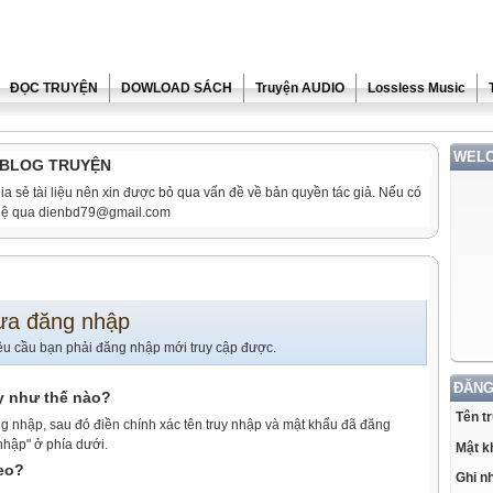
ĐỌC TRUYỆN
DOWLOAD SÁCH
Truyện AUDIO
Lossless Music
WELC
i BLOG TRUYỆN
ia sẻ tài liệu nên xin được bỏ qua vấn đề về bản quyền tác giả. Nếu có
n hệ qua dienbd79@gmail.com
ưa đăng nhập
êu cầu bạn phải đăng nhập mới truy cập được.
ĐĂNG
y như thế nào?
Tên t
g nhập, sau đó điền chính xác tên truy nhập và mật khẩu đã đăng
nhập" ở phía dưới.
Mật k
heo?
Ghi n