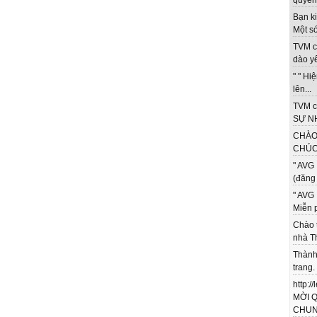
quyền 
Bạn ki
Một só
TVM c
dào yê
" " Hi
lên...
TVM c
SỰ NH
CHÀO
CHÚC 
" AVG 
(đăng 
" AVG 
Miễn p
Chào 
nhà T
Thành
trang.
http:/
MỜI 
CHUNG