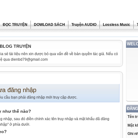
ĐỌC TRUYỆN
DOWLOAD SÁCH
Truyện AUDIO
Lossless Music
WELC
i BLOG TRUYỆN
ia sẻ tài liệu nên xin được bỏ qua vấn đề về bản quyền tác giả. Nếu có
n hệ qua dienbd79@gmail.com
ưa đăng nhập
êu cầu bạn phải đăng nhập mới truy cập được.
ĐĂNG
y như thế nào?
Tên t
g nhập, sau đó điền chính xác tên truy nhập và mật khẩu đã đăng
nhập" ở phía dưới.
Mật k
heo?
Ghi n