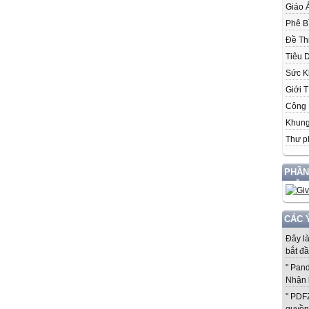
Giáo 
Phê B
Đề Th
Tiêu 
Sức K
Giới T
Công 
Khung
Thư p
PHẦN
MIỄN
CÁC 
Đây l
bắt đầ
" Pan
Nhận 
" PDF