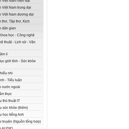
n Việt Nam hiện đại
n Việt Nam trung đại
n Việt Nam đương đại
 thơ, Tập thơ, Kịch
n dân gian
Khoa học - Công nghệ
ệ thuật - Lịch sử - Văn
âm lí
ục giới tính - Sức khỏe
hiếu nhi
nh - Tiểu luận
n nước ngoài
ẩm thực
ệu thủ thuật IT
ệu sức khỏe (thêm)
ệu học tiếng Anh
ải truyện (Nguồn tổng hợp)
n AUDIO