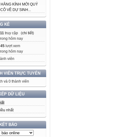
 HẰNG KÍNH MỜI QUÝ
CÔ VỀ DỰ SINH...
G KÊ
11
truy cập (
chi tiết
)
trong hôm nay
745
lượt xem
trong hôm nay
ành viên
H VIÊN TRỰC TUYẾN
h và 0 thành viên
XẾP DỮ LIỆU
hất
iều nhất
 KẾT BÁO