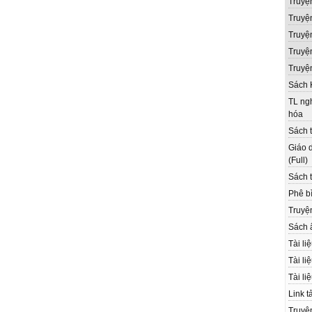
Truyệ
Truyệ
Truyệ
Truyện
Truyệ
Sách 
TL ngh
hóa
Sách t
Giáo d
(Full)
Sách t
Phê bì
Truyệ
Sách 
Tài li
Tài li
Tài li
Link t
Truyệ