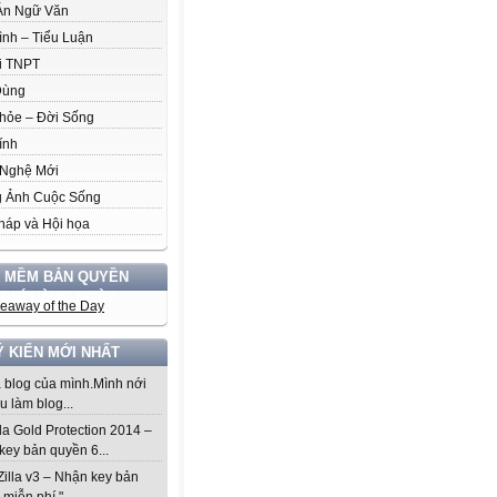
Án Ngữ Văn
ình – Tiểu Luận
i TNPT
Dùng
hỏe – Đời Sống
ính
Nghệ Mới
 Ảnh Cuộc Sống
háp và Hội họa
 MỀM BẢN QUYỀN
 PHÍ HÀNG NGÀY
Ý KIẾN MỚI NHẤT
à blog của mình.Mình nới
u làm blog...
da Gold Protection 2014 –
key bản quyền 6...
Zilla v3 – Nhận key bản