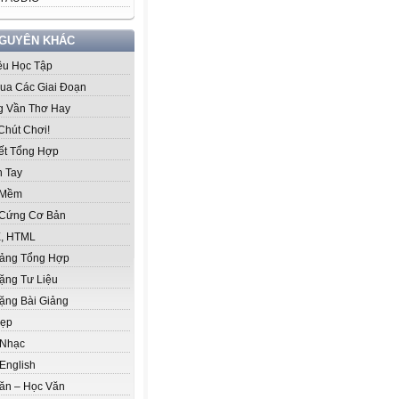
NGUYÊN KHÁC
iệu Học Tập
ua Các Giai Đoạn
 Vần Thơ Hay
Chút Chơi!
iết Tổng Hợp
 Tay
 Mềm
Cứng Cơ Bản
, HTML
iảng Tổng Hợp
ặng Tư Liệu
ặng Bài Giảng
Đẹp
 Nhạc
English
ăn – Học Văn