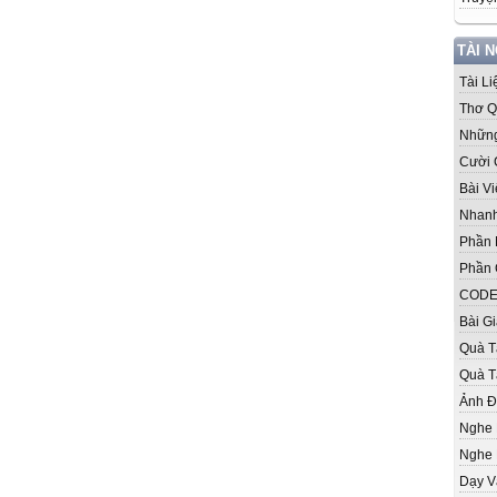
TÀI 
Tài L
Thơ Q
Những
Cười 
Bài V
Nhanh
Phần
Phần 
CODE
Bài G
Quà T
Quà T
Ảnh 
Nghe
Nghe 
Dạy V