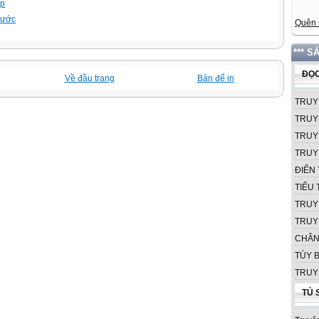
ập
trước
Quên 
*** S
ĐỌC
Về đầu trang
Bản để in
TRUY
TRUY
TRUY
TRUY
ĐIỂN 
TIỂU
TRUY
TRUY
CHÂN
TÙY B
TRUY
TỦ 