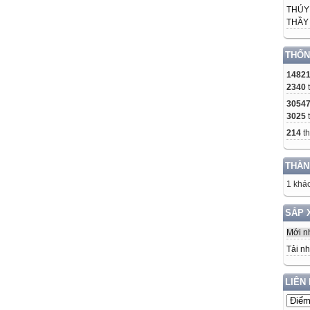
THÚY
THẦY 
THỐN
14821
2340
3054
3025
214
th
THÀN
1 khác
SẮP 
Mới n
Tải nh
LIÊN