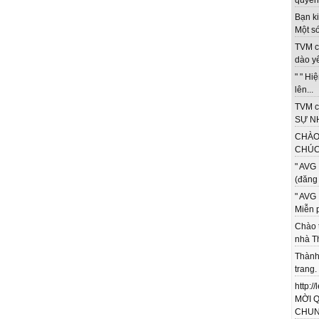
quyền 
Bạn ki
Một só
TVM c
dào yê
" " Hi
lên...
TVM c
SỰ NH
CHÀO
CHÚC 
" AVG 
(đăng 
" AVG 
Miễn p
Chào 
nhà T
Thành
trang.
http:/
MỜI 
CHUNG