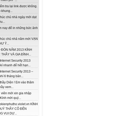
miễn phí "...
ểm tra lại link được không.
 khung...
húc chủ nhà ngày mới dạt
u...
ện nay để in những bức ảnh
húc chủ nhả năm mới VẠN
Ư Ý...
 ĐÓN NĂM 2013 KÍNH
THẦY VÀ GIA ĐÌNH...
Internet Security 2013
kí nhanh để hết hạn...
Internet Security 2013 –
hí 6 tháng bản...
thầy Diện ! Em vào thăm
hầy xem...
 viên mới xin gia nhập
 Kính mời quý...
/lekienphutho.violet.vn KÍNH
QUÝ THẦY CÔ ĐẾN
 VUI DỰ...