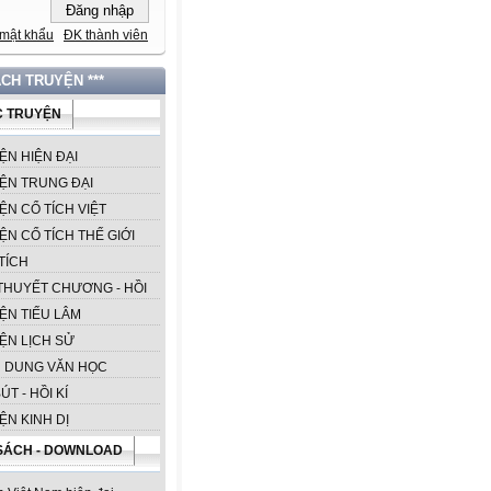
mật khẩu
ĐK thành viên
ÁCH TRUYỆN ***
 TRUYỆN
ỆN HIỆN ĐẠI
ỆN TRUNG ĐẠI
ỆN CỔ TÍCH VIỆT
ỆN CỔ TÍCH THẾ GIỚI
TÍCH
 THUYẾT CHƯƠNG - HỒI
ỆN TIẾU LÂM
ỆN LỊCH SỬ
 DUNG VĂN HỌC
ÚT - HỒI KÍ
ỆN KINH DỊ
SÁCH - DOWNLOAD