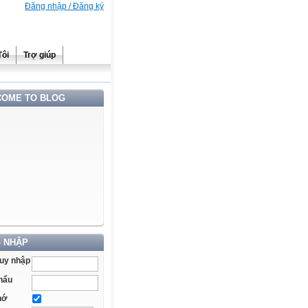
Đăng nhập / Đăng ký
Tôi
Trợ giúp
OME TO BLOG
 NHẬP
ruy nhập
hẩu
hớ