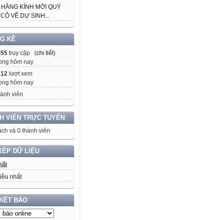
 HẰNG KÍNH MỜI QUÝ
CÔ VỀ DỰ SINH...
G KÊ
655
truy cập (
chi tiết
)
ong hôm nay
212
lượt xem
ong hôm nay
ành viên
H VIÊN TRỰC TUYẾN
ch và 0 thành viên
XẾP DỮ LIỆU
hất
iều nhất
 KẾT BÁO