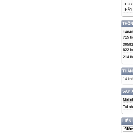
THÚY
THẦY 
THỐN
1484
715
tr
3059
822
tr
214
th
THÀN
14 khá
SẮP 
Mới n
Tải nh
LIÊN