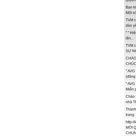
quyền 
Bạn ki
Một só
TVM c
dào yê
" " Hi
lên...
TVM c
SỰ NH
CHÀO
CHÚC 
" AVG 
(đăng 
" AVG 
Miễn p
Chào 
nhà T
Thành
trang.
http:/
MỜI 
CHUNG