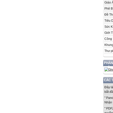
Giáo 
Phê B
Đề Th
Tiêu 
Sức K
Giới T
Công 
Khung
Thư p
PHẦN
MIỄN
CÁC 
Đây l
bắt đầ
" Pan
Nhận 
" PDF