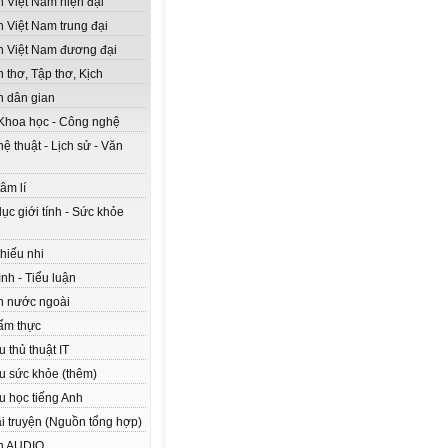
n Việt Nam hiện đại
n Việt Nam trung đại
n Việt Nam đương đại
 thơ, Tập thơ, Kịch
n dân gian
Khoa học - Công nghệ
ệ thuật - Lịch sử - Văn
âm lí
ục giới tính - Sức khỏe
hiếu nhi
nh - Tiểu luận
n nước ngoài
ẩm thực
ệu thủ thuật IT
ệu sức khỏe (thêm)
ệu học tiếng Anh
ải truyện (Nguồn tổng hợp)
n AUDIO