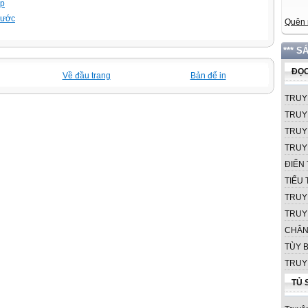
ập
trước
Quên 
*** S
ĐỌC
Về đầu trang
Bản để in
TRUY
TRUY
TRUY
TRUY
ĐIỂN 
TIỂU
TRUY
TRUY
CHÂN
TÙY B
TRUY
TỦ 