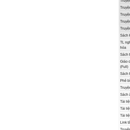
Truyệ
Truyệ
Truyệ
Truyện
Truyệ
Sách 
TL ngh
hóa
Sách t
Giáo d
(Full)
Sách t
Phê bì
Truyệ
Sách 
Tài li
Tài li
Tài li
Link t
Truyệ