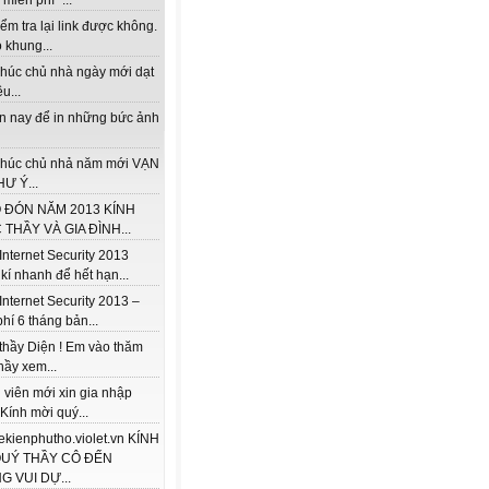
miễn phí "...
ểm tra lại link được không.
 khung...
húc chủ nhà ngày mới dạt
u...
ện nay để in những bức ảnh
húc chủ nhả năm mới VẠN
Ư Ý...
 ĐÓN NĂM 2013 KÍNH
THẦY VÀ GIA ĐÌNH...
Internet Security 2013
kí nhanh để hết hạn...
Internet Security 2013 –
hí 6 tháng bản...
thầy Diện ! Em vào thăm
hầy xem...
 viên mới xin gia nhập
 Kính mời quý...
/lekienphutho.violet.vn KÍNH
QUÝ THẦY CÔ ĐẾN
 VUI DỰ...