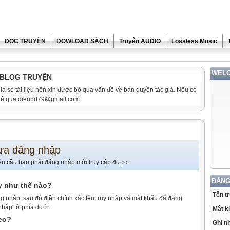
ĐỌC TRUYỆN
DOWLOAD SÁCH
Truyện AUDIO
Lossless Music
WELC
i BLOG TRUYỆN
ia sẻ tài liệu nên xin được bỏ qua vấn đề về bản quyền tác giả. Nếu có
n hệ qua dienbd79@gmail.com
ưa đăng nhập
êu cầu bạn phải đăng nhập mới truy cập được.
ĐĂNG
y như thế nào?
Tên t
g nhập, sau đó điền chính xác tên truy nhập và mật khẩu đã đăng
nhập" ở phía dưới.
Mật k
heo?
Ghi n