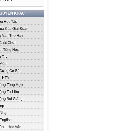
NGUYÊN KHÁC
iệu Học Tập
ua Các Giai Đoạn
 Vần Thơ Hay
Chút Chơi!
iết Tổng Hợp
 Tay
 Mềm
Cứng Cơ Bản
, HTML
iảng Tổng Hợp
ặng Tư Liệu
ặng Bài Giảng
Đẹp
 Nhạc
English
ăn – Học Văn