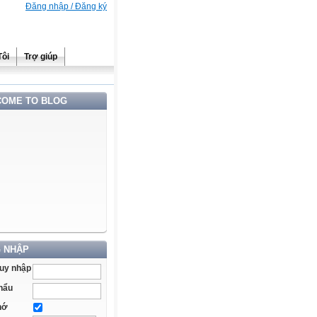
Đăng nhập / Đăng ký
Tôi
Trợ giúp
OME TO BLOG
 NHẬP
ruy nhập
hẩu
hớ