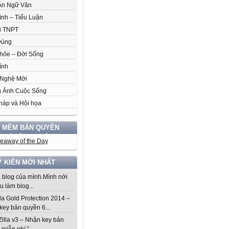
Án Ngữ Văn
ình – Tiểu Luận
i TNPT
Dùng
hỏe – Đời Sống
ính
Nghệ Mới
 Ảnh Cuộc Sống
háp và Hội họa
 MỀM BẢN QUYỀN
 PHÍ HÀNG NGÀY
Ý KIẾN MỚI NHẤT
à blog của mình.Mình nới
u làm blog...
da Gold Protection 2014 –
key bản quyền 6...
Zilla v3 – Nhận key bản