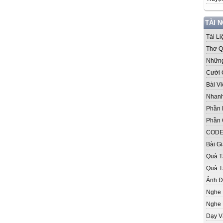
TÀI 
Tài L
Thơ Q
Những
Cười 
Bài V
Nhanh
Phần
Phần 
CODE
Bài G
Quà T
Quà T
Ảnh 
Nghe
Nghe 
Dạy V