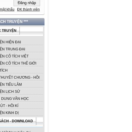
mật khẩu
ĐK thành viên
ÁCH TRUYỆN ***
 TRUYỆN
ỆN HIỆN ĐẠI
ỆN TRUNG ĐẠI
ỆN CỔ TÍCH VIỆT
ỆN CỔ TÍCH THẾ GIỚI
TÍCH
 THUYẾT CHƯƠNG - HỒI
ỆN TIẾU LÂM
ỆN LỊCH SỬ
 DUNG VĂN HỌC
ÚT - HỒI KÍ
ỆN KINH DỊ
SÁCH - DOWNLOAD