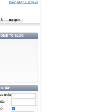
Đăng nhập / Đăng ký
Tôi
Trợ giúp
OME TO BLOG
 NHẬP
ruy nhập
hẩu
hớ