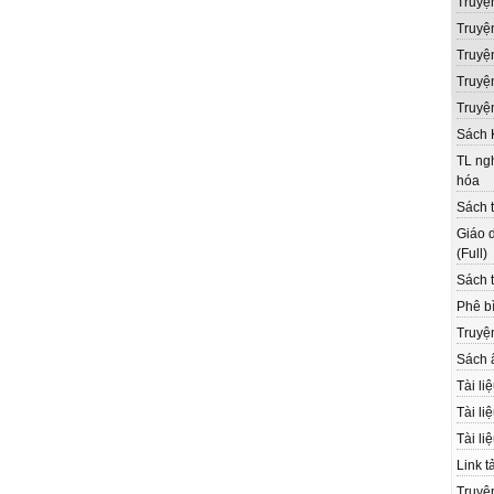
Truyệ
Truyệ
Truyệ
Truyện
Truyệ
Sách 
TL ngh
hóa
Sách t
Giáo d
(Full)
Sách t
Phê bì
Truyệ
Sách 
Tài li
Tài li
Tài li
Link t
Truyệ