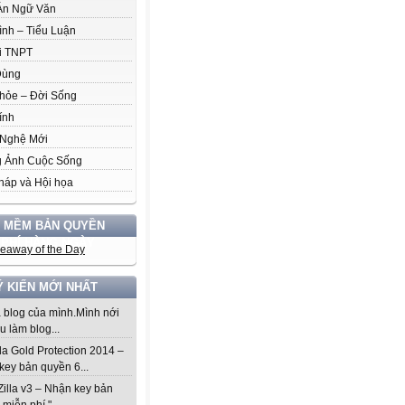
Án Ngữ Văn
ình – Tiểu Luận
i TNPT
Dùng
hỏe – Đời Sống
ính
Nghệ Mới
 Ảnh Cuộc Sống
háp và Hội họa
 MỀM BẢN QUYỀN
 PHÍ HÀNG NGÀY
Ý KIẾN MỚI NHẤT
à blog của mình.Mình nới
u làm blog...
da Gold Protection 2014 –
key bản quyền 6...
Zilla v3 – Nhận key bản