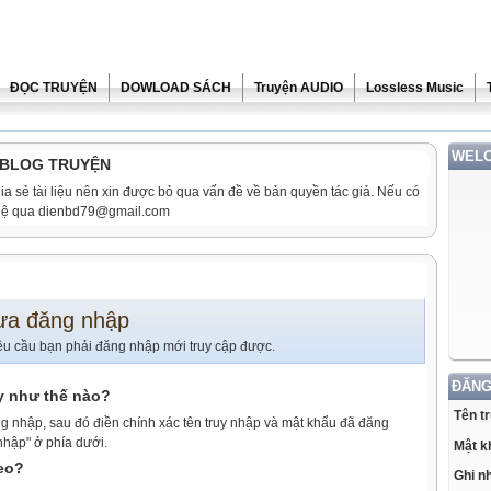
ĐỌC TRUYỆN
DOWLOAD SÁCH
Truyện AUDIO
Lossless Music
WELC
i BLOG TRUYỆN
ia sẻ tài liệu nên xin được bỏ qua vấn đề về bản quyền tác giả. Nếu có
n hệ qua dienbd79@gmail.com
ưa đăng nhập
êu cầu bạn phải đăng nhập mới truy cập được.
ĐĂNG
y như thế nào?
Tên t
g nhập, sau đó điền chính xác tên truy nhập và mật khẩu đã đăng
nhập" ở phía dưới.
Mật k
heo?
Ghi n