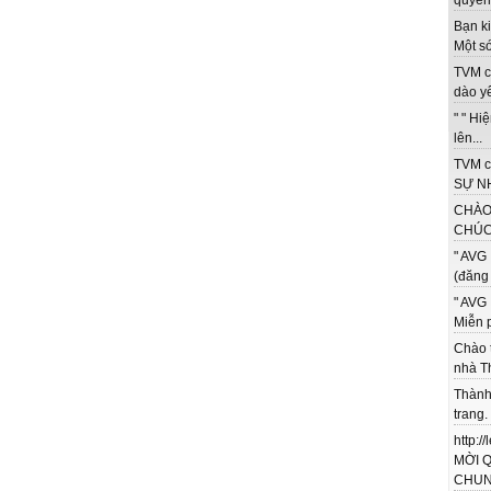
quyền 
Bạn ki
Một só
TVM c
dào yê
" " Hi
lên...
TVM c
SỰ NH
CHÀO
CHÚC 
" AVG 
(đăng 
" AVG 
Miễn p
Chào 
nhà T
Thành
trang.
http:/
MỜI 
CHUNG