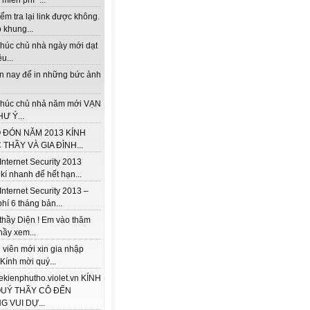
miễn phí "...
ểm tra lại link được không.
 khung...
húc chủ nhà ngày mới dạt
u...
ện nay để in những bức ảnh
húc chủ nhả năm mới VẠN
Ư Ý...
 ĐÓN NĂM 2013 KÍNH
THẦY VÀ GIA ĐÌNH...
Internet Security 2013
kí nhanh để hết hạn...
Internet Security 2013 –
hí 6 tháng bản...
thầy Diện ! Em vào thăm
hầy xem...
 viên mới xin gia nhập
 Kính mời quý...
/lekienphutho.violet.vn KÍNH
QUÝ THẦY CÔ ĐẾN
 VUI DỰ...