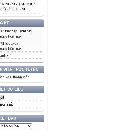
 HẰNG KÍNH MỜI QUÝ
CÔ VỀ DỰ SINH...
G KÊ
137
truy cập (
chi tiết
)
trong hôm nay
672
lượt xem
trong hôm nay
ành viên
H VIÊN TRỰC TUYẾN
ch và 0 thành viên
XẾP DỮ LIỆU
hất
iều nhất
 KẾT BÁO