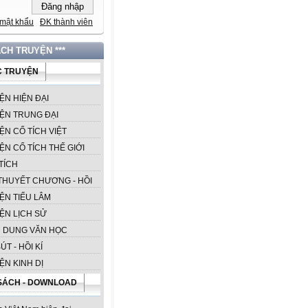
mật khẩu
ĐK thành viên
ÁCH TRUYỆN ***
 TRUYỆN
ỆN HIỆN ĐẠI
ỆN TRUNG ĐẠI
ỆN CỔ TÍCH VIỆT
ỆN CỔ TÍCH THẾ GIỚI
TÍCH
 THUYẾT CHƯƠNG - HỒI
ỆN TIẾU LÂM
ỆN LỊCH SỬ
 DUNG VĂN HỌC
ÚT - HỒI KÍ
ỆN KINH DỊ
SÁCH - DOWNLOAD