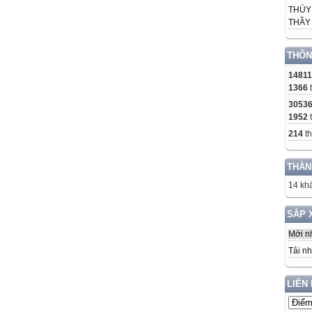
THÚY
THẦY 
THỐN
1481
1366
3053
1952
214
th
THÀN
14 khá
SẮP 
Mới n
Tải nh
LIÊN