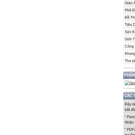
Giáo 
Phê B
Đề Th
Tiêu 
Sức K
Giới T
Công 
Khung
Thư p
PHẦN
MIỄN
CÁC 
Đây l
bắt đầ
" Pan
Nhận 
" PDF