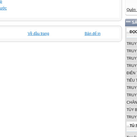
ập
trước
Quên 
*** S
ĐỌC
Về đầu trang
Bản để in
TRUY
TRUY
TRUY
TRUY
ĐIỂN 
TIỂU
TRUY
TRUY
CHÂN
TÙY B
TRUY
TỦ 