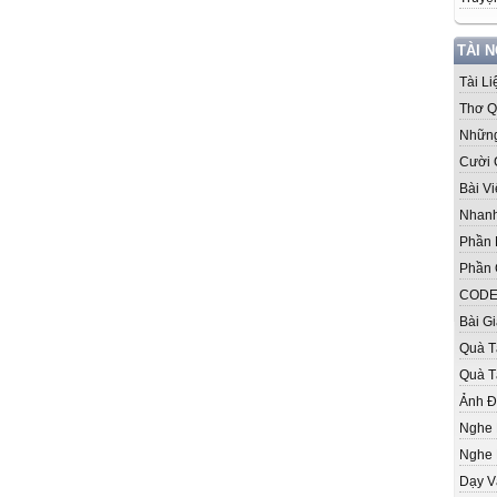
TÀI 
Tài L
Thơ Q
Những
Cười 
Bài V
Nhanh
Phần
Phần 
CODE
Bài G
Quà T
Quà T
Ảnh 
Nghe
Nghe 
Dạy V