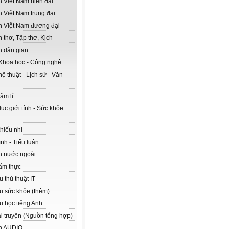
n Việt Nam hiện đại
n Việt Nam trung đại
n Việt Nam đương đại
 thơ, Tập thơ, Kịch
n dân gian
Khoa học - Công nghệ
ệ thuật - Lịch sử - Văn
âm lí
ục giới tính - Sức khỏe
hiếu nhi
nh - Tiểu luận
n nước ngoài
ẩm thực
ệu thủ thuật IT
ệu sức khỏe (thêm)
ệu học tiếng Anh
ải truyện (Nguồn tổng hợp)
n AUDIO