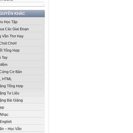
NGUYÊN KHÁC
iệu Học Tập
ua Các Giai Đoạn
 Vần Thơ Hay
Chút Chơi!
iết Tổng Hợp
 Tay
 Mềm
Cứng Cơ Bản
, HTML
iảng Tổng Hợp
ặng Tư Liệu
ặng Bài Giảng
Đẹp
 Nhạc
English
ăn – Học Văn