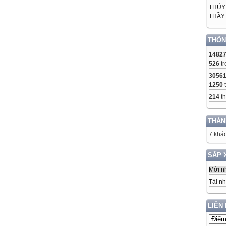
THÚY
THẦY 
THỐN
1482
526
tr
3056
1250
214
th
THÀN
7 khác
SẮP 
Mới n
Tải nh
LIÊN