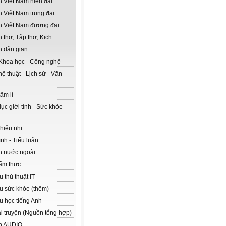
n Việt Nam hiện đại
n Việt Nam trung đại
n Việt Nam đương đại
 thơ, Tập thơ, Kịch
n dân gian
Khoa học - Công nghệ
ệ thuật - Lịch sử - Văn
âm lí
ục giới tính - Sức khỏe
hiếu nhi
nh - Tiểu luận
n nước ngoài
ẩm thực
ệu thủ thuật IT
ệu sức khỏe (thêm)
ệu học tiếng Anh
ải truyện (Nguồn tổng hợp)
n AUDIO