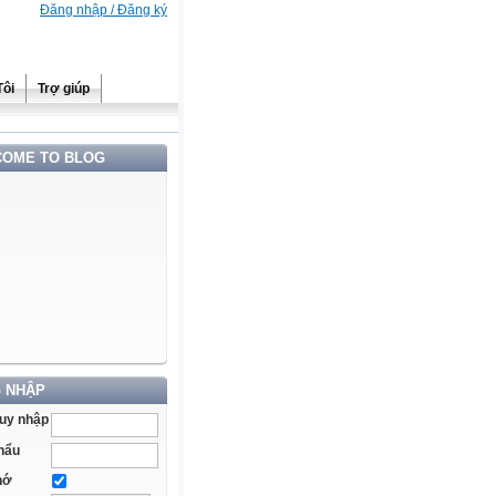
Đăng nhập / Đăng ký
Tôi
Trợ giúp
OME TO BLOG
 NHẬP
ruy nhập
hẩu
hớ