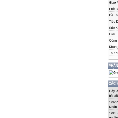
Giáo 
Phê B
Đề Th
Tiêu 
Sức K
Giới T
Công 
Khung
Thư p
PHẦN
MIỄN
CÁC 
Đây l
bắt đầ
" Pan
Nhận 
" PDF