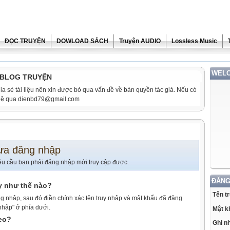
ĐỌC TRUYỆN
DOWLOAD SÁCH
Truyện AUDIO
Lossless Music
WELC
i BLOG TRUYỆN
ia sẻ tài liệu nên xin được bỏ qua vấn đề về bản quyền tác giả. Nếu có
n hệ qua dienbd79@gmail.com
ưa đăng nhập
êu cầu bạn phải đăng nhập mới truy cập được.
ĐĂNG
y như thế nào?
Tên t
g nhập, sau đó điền chính xác tên truy nhập và mật khẩu đã đăng
nhập" ở phía dưới.
Mật k
heo?
Ghi n