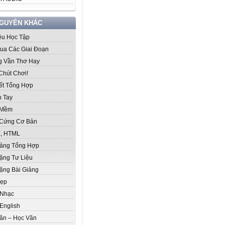
NGUYÊN KHÁC
iệu Học Tập
ua Các Giai Đoạn
 Vần Thơ Hay
Chút Chơi!
iết Tổng Hợp
 Tay
 Mềm
Cứng Cơ Bản
, HTML
iảng Tổng Hợp
ặng Tư Liệu
ặng Bài Giảng
Đẹp
 Nhạc
English
ăn – Học Văn