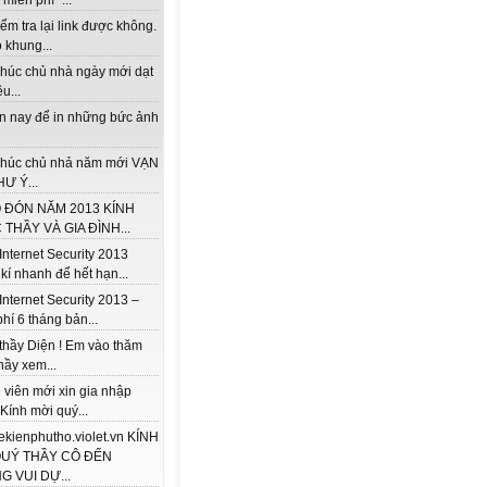
miễn phí "...
ểm tra lại link được không.
 khung...
húc chủ nhà ngày mới dạt
u...
ện nay để in những bức ảnh
húc chủ nhả năm mới VẠN
Ư Ý...
 ĐÓN NĂM 2013 KÍNH
THẦY VÀ GIA ĐÌNH...
Internet Security 2013
kí nhanh để hết hạn...
Internet Security 2013 –
hí 6 tháng bản...
thầy Diện ! Em vào thăm
hầy xem...
 viên mới xin gia nhập
 Kính mời quý...
/lekienphutho.violet.vn KÍNH
QUÝ THẦY CÔ ĐẾN
 VUI DỰ...