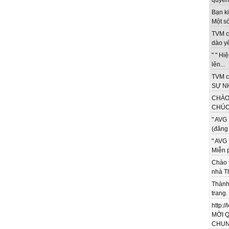
quyền 
Bạn ki
Một só
TVM c
dào yê
" " Hi
lên...
TVM c
SỰ NH
CHÀO
CHÚC 
" AVG 
(đăng 
" AVG 
Miễn p
Chào 
nhà T
Thành
trang.
http:/
MỜI 
CHUNG