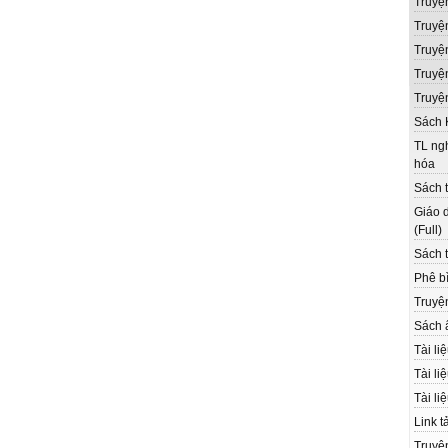
Truyệ
Truyệ
Truyệ
Truyện
Truyệ
Sách 
TL ngh
hóa
Sách t
Giáo d
(Full)
Sách t
Phê bì
Truyệ
Sách 
Tài li
Tài li
Tài li
Link t
Truyệ