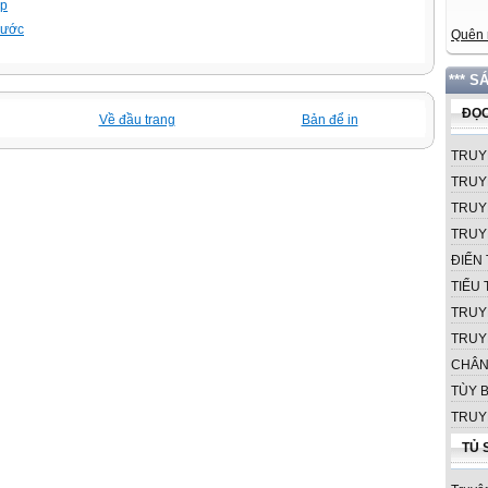
ập
trước
Quên 
*** S
ĐỌC
Về đầu trang
Bản để in
TRUY
TRUY
TRUY
TRUY
ĐIỂN 
TIỂU
TRUY
TRUY
CHÂN
TÙY B
TRUY
TỦ 