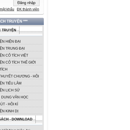
mật khẩu
ĐK thành viên
ÁCH TRUYỆN ***
 TRUYỆN
ỆN HIỆN ĐẠI
ỆN TRUNG ĐẠI
ỆN CỔ TÍCH VIỆT
ỆN CỔ TÍCH THẾ GIỚI
TÍCH
 THUYẾT CHƯƠNG - HỒI
ỆN TIẾU LÂM
ỆN LỊCH SỬ
 DUNG VĂN HỌC
ÚT - HỒI KÍ
ỆN KINH DỊ
SÁCH - DOWNLOAD