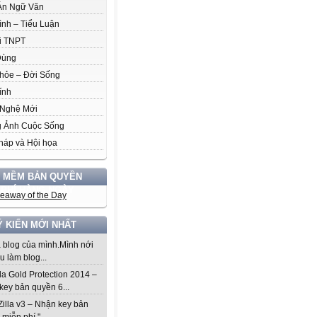
Án Ngữ Văn
ình – Tiểu Luận
i TNPT
Dùng
hỏe – Đời Sống
ính
Nghệ Mới
 Ảnh Cuộc Sống
háp và Hội họa
 MỀM BẢN QUYỀN
 PHÍ HÀNG NGÀY
Ý KIẾN MỚI NHẤT
à blog của mình.Mình nới
u làm blog...
da Gold Protection 2014 –
key bản quyền 6...
Zilla v3 – Nhận key bản