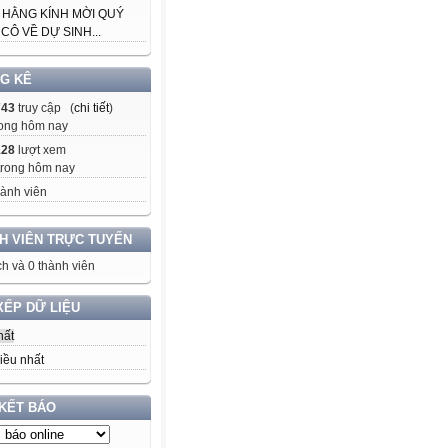
 HẰNG KÍNH MỜI QUÝ
CÔ VỀ DỰ SINH...
G KÊ
743
truy cập (
chi tiết
)
ong hôm nay
128
lượt xem
trong hôm nay
ành viên
H VIÊN TRỰC TUYẾN
h và 0 thành viên
XẾP DỮ LIỆU
hất
iều nhất
 KẾT BÁO